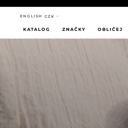
Přeskočit
ENGLISH
KATALOG
ZNAČKY
OBLIČEJ
KATALOG
ZNAČKY
OBLIČEJ