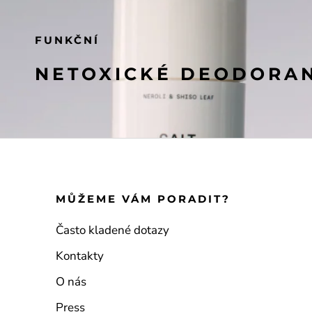
FUNKČNÍ
NETOXICKÉ DEODORA
PÉČE
MŮŽEME VÁM PORADIT?
Často kladené dotazy
Kontakty
O nás
Press