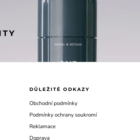
NTY
 O NEJCITLIVĚJŠÍ PARTIE V JEDNOM PRO
DŮLEŽITÉ ODKAZY
Obchodní podmínky
AYUNA
Podmínky ochrany soukromí
NECTAR LIP
Reklamace
2 800 KČ
Doprava