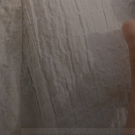
PŘÍRODNÍ PARFÉMY Z 95% PŘÍR