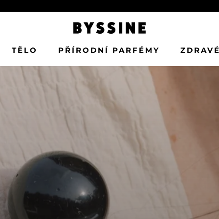
TĚLO
PŘÍRODNÍ PARFÉMY
ZDRAVÉ
TĚLO
PŘÍRODNÍ PARFÉMY