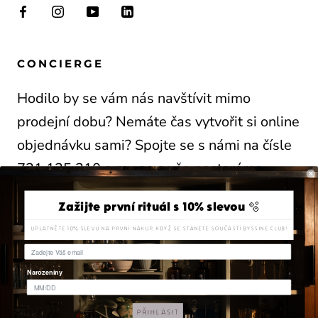
CONCIERGE
Hodilo by se vám nás navštívit mimo
prodejní dobu? Nemáte čas vytvořit si online
objednávku sami? Spojte se s námi na čísle
731 125 210 a my se o vše postaráme.
Zažijte první rituál s 10% slevou 🫧
UPLATNĚTE 10% SLEVU NA PRVNÍ NÁKUP, KDYŽ SE STANETE SOUČÁSTÍ BYSSINE CLUB!
Narozeniny
© 2026 BYSSINE S.R.O.
PŘIHLÁSIT