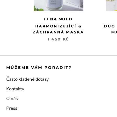
LENA WILD
HARMONIZUJÍCÍ &
DUO 
ZÁCHRANNÁ MASKA
M
1 450 KČ
MŮŽEME VÁM PORADIT?
Často kladené dotazy
Kontakty
O nás
Press