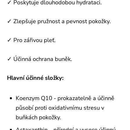
✓ Poskytuje dlouhodobou hydrataci.
✓ Zlepšuje pružnost a pevnost pokožky.
✓ Pro zářivou pleť.
✓ Účinná ochrana buněk.
Hlavní účinné složky:
Koenzym Q10 - prokazatelně a účinně
působí proti oxidativnímu stresu v
buňkách pokožky.
Astaxanthin – přírodní a vysoce účinný