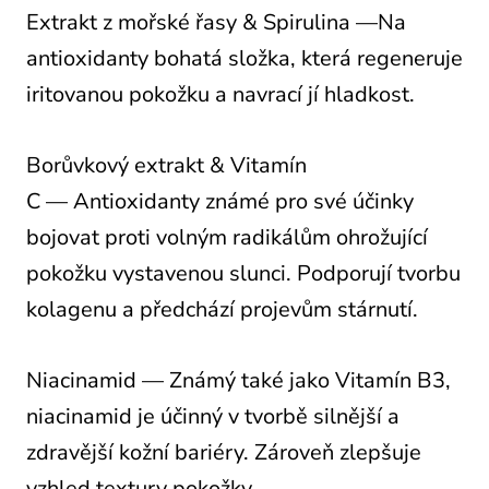
Extrakt z mořské řasy & Spirulina —
Na
antioxidanty bohatá složka, která regeneruje
iritovanou pokožku a navrací jí hladkost.
Borůvkový extrakt & Vitamín
C
—
Antioxidanty známé pro své účinky
bojovat proti volným radikálům ohrožující
pokožku vystavenou slunci. Podporují tvorbu
kolagenu a předchází projevům stárnutí.
Niacinamid — Známý také
jako Vitamín B3,
niacinamid je účinný v tvorbě silnější a
zdravější kožní bariéry. Zároveň zlepšuje
vzhled textury pokožky.