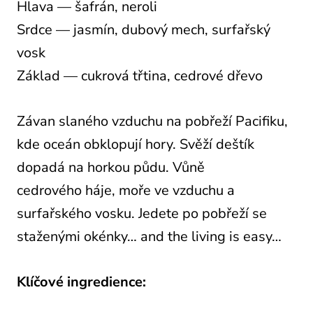
Hlava — šafrán, neroli
Srdce — jasmín, dubový mech, surfařský
vosk
Základ — cukrová třtina, cedrové dřevo
Závan slaného vzduchu
na pobřeží Pacifiku,
kde
oceán obklopují
hory.
Svěží deštík
dopadá na horkou půdu. Vůně
cedrového
háje,
moře ve vzduchu a
surfařského vosku. Jedete po pobřeží se
staženými okénky… and
the
living
is
easy…
Klíčové ingredience: