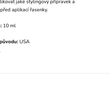
likovat jaké stylingový přípravek a
 před aplikací řasenky.
:
10 ml
původu:
USA
T