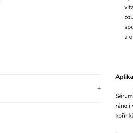
vit
cou
sp
a o
Aplika
Sérum 
ráno i
kořínk