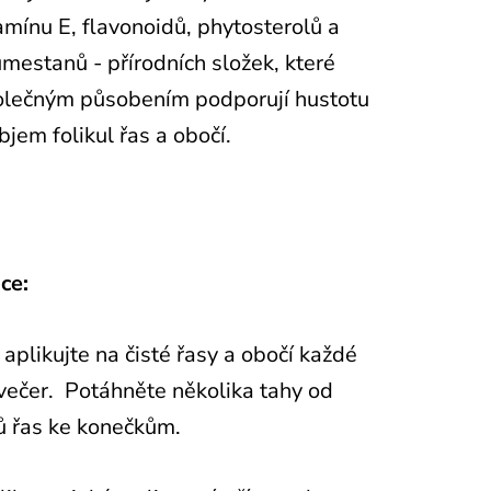
amínu E, flavonoidů, phytosterolů a
mestanů - přírodních složek, které
olečným působením podporují hustotu
bjem folikul řas a obočí.
ce:
aplikujte na čisté řasy a obočí každé
 večer. Potáhněte několika tahy od
ů řas ke konečkům.