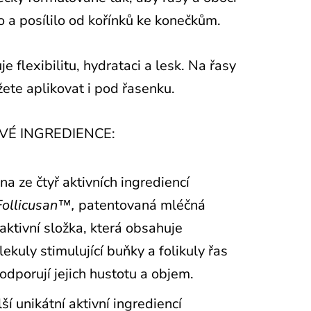
lo a posílilo od kořínků ke konečkům.
je flexibilitu, hydrataci a lesk. Na řasy
žete aplikovat i pod řasenku.
VÉ INGREDIENCE:
na ze čtyř aktivních ingrediencí
Follicusan™,
patentovaná mléčná
aktivní složka, která obsahuje
ekuly stimulující buňky a folikuly řas
odporují jejich hustotu a objem.
ší unikátní aktivní ingrediencí