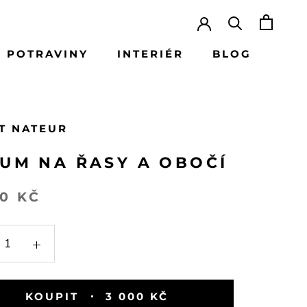
 POTRAVINY
INTERIÉR
BLOG
BLOG
T NATEUR
UM NA ŘASY A OBOČÍ
00 KČ
KOUPIT
3 000 KČ