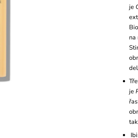
je
ext
Bio
na 
Sti
obn
del
Tře
je
řas
ob
tak
Ibi