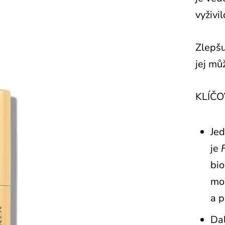
vyživi
Zlepšu
jej mů
KLÍČO
Jed
je
bio
mol
a p
Dal