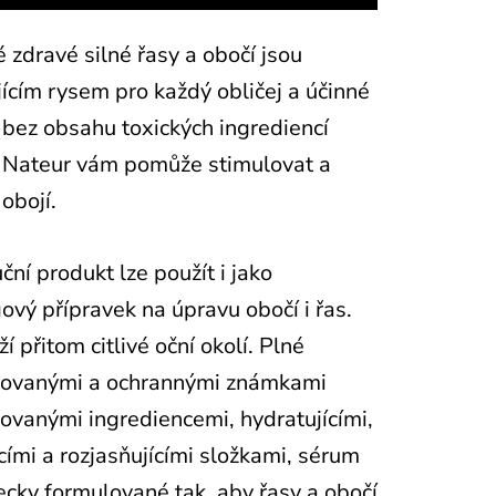
 zdravé silné řasy a obočí jsou
jícím rysem pro každý obličej a účinné
bez obsahu toxických ingrediencí
 Nateur vám pomůže stimulovat a
 obojí.
ční produkt lze použít i jako
gový přípravek na úpravu obočí i řas.
í přitom citlivé oční okolí. Plné
tovanými a ochrannými známkami
rovanými ingrediencemi, hydratujícími,
ícími a rozjasňujícími složkami, sérum
ecky formulované tak, aby řasy a obočí