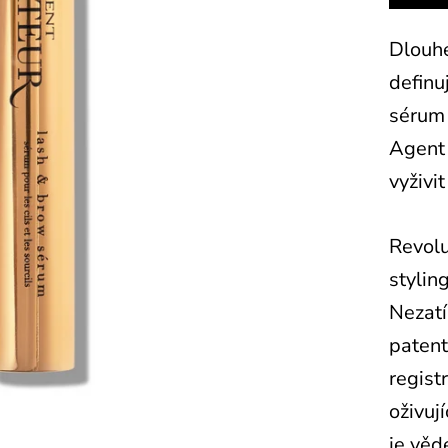
Dlouhé
definu
sérum 
Agent
vyživit
Revolu
stylin
Nezatíž
paten
regist
oživuj
je věd