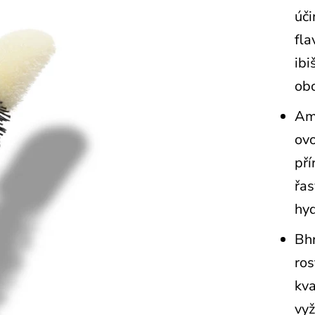
úči
fla
ibi
obo
Aml
ovo
pří
řas
hy
Bhr
ros
kva
vyž