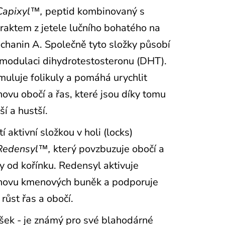
Capixyl™,
peptid kombinovaný s
raktem z jetele lučního bohatého na
chanin A. Společně tyto složky působí
modulaci dihydrotestosteronu (DHT).
muluje folikuly a pomáhá urychlit
ovu obočí a řas, které jsou díky tomu
ší a hustší.
tí aktivní složkou v holi (locks)
Redensyl™,
který povzbuzuje obočí a
y od kořínku. Redensyl aktivuje
novu kmenových buněk a podporuje
 růst řas a obočí.
šek - je známý pro své blahodárné