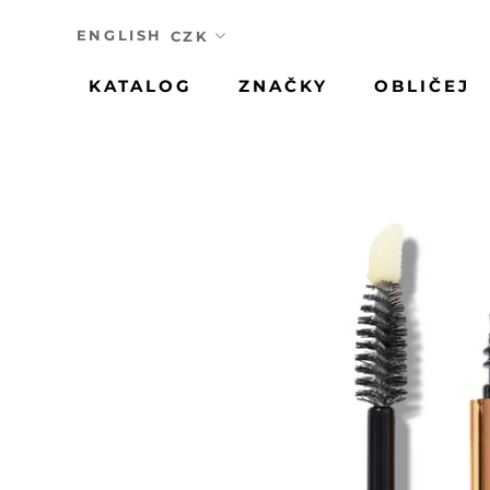
Přeskočit
ENGLISH
KATALOG
ZNAČKY
OBLIČEJ
KATALOG
ZNAČKY
OBLIČEJ