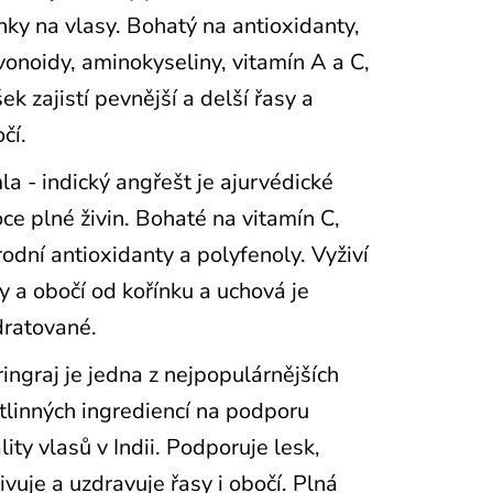
nky na vlasy. Bohatý na antioxidanty,
vonoidy, aminokyseliny, vitamín A a C,
šek zajistí pevnější a delší řasy a
čí.
a - indický angřešt je ajurvédické
ce plné živin. Bohaté na vitamín C,
rodní antioxidanty a polyfenoly. Vyživí
y a obočí od kořínku a uchová je
dratované.
ingraj je jedna z nejpopulárnějších
tlinných ingrediencí na podporu
lity vlasů v Indii. Podporuje lesk,
ivuje a uzdravuje řasy i obočí. Plná