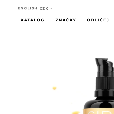
Přeskočit
ENGLISH
KATALOG
ZNAČKY
OBLIČEJ
KATALOG
ZNAČKY
OBLIČEJ