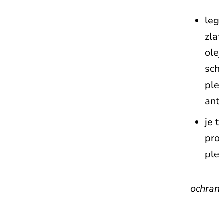
leg
zla
ole
sc
ple
ant
je 
pro
ple
ochran