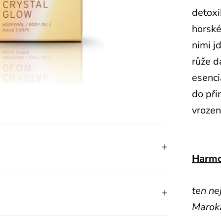
detoxi
horské
nimi j
růže d
esenci
do při
vroze
Harmo
ten ne
Maroka