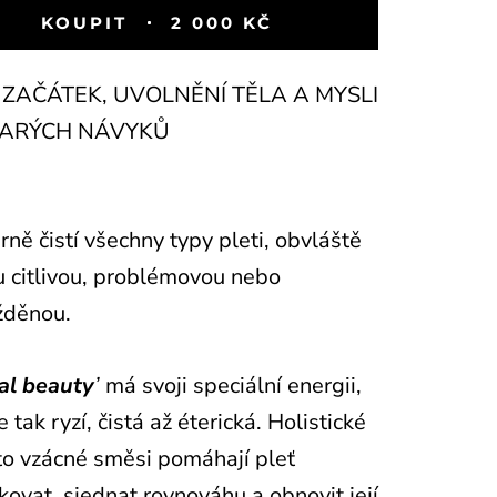
KOUPIT
2 000 KČ
ZAČÁTEK, UVOLNĚNÍ TĚLA A MYSLI
TARÝCH NÁVYKŮ
ně čistí všechny typy pleti, obvláště
u citlivou, problémovou nebo
žděnou.
al beauty
’
má svoji speciální energii,
e tak ryzí, čistá až éterická. Holistické
éto vzácné směsi pomáhají pleť
kovat, sjednat rovnováhu a obnovit její