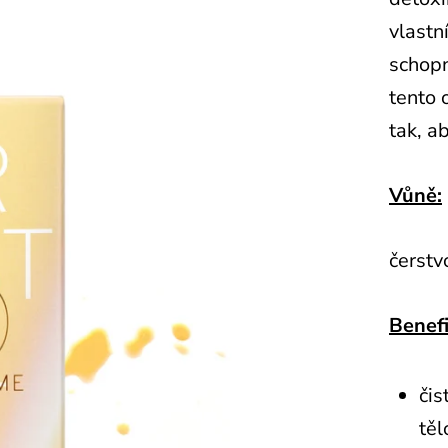
vlastní
schopn
tento 
tak, a
Vůně:
čerstv
Benef
čis
těl