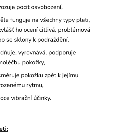
ozuje pocit osvobození,
ěle funguje na všechny typy pleti,
vlášť ho ocení citlivá, problémová
o se sklony k podráždění,
idňuje, vyrovnává, podporuje
moléčbu pokožky,
měruje pokožku zpět k jejímu
irozenému rytmu,
oce vibrační účinky.
eti: