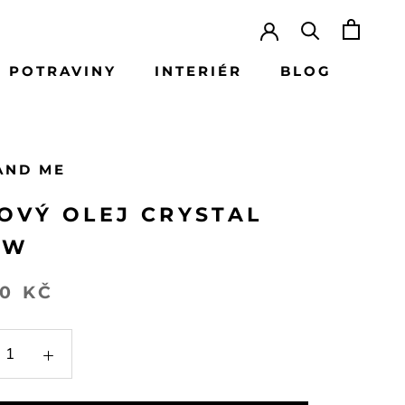
 POTRAVINY
INTERIÉR
BLOG
BLOG
AND ME
OVÝ OLEJ CRYSTAL
OW
00 KČ