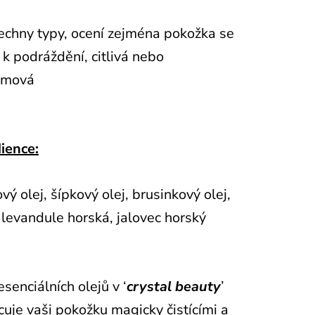
echny typy, ocení zejména pokožka se
 k podráždění, citlivá nebo
émová
ience:
vý olej, šípkový olej, brusinkový olej,
, levandule horská, jalovec horský
senciálních olejů v ‘
crystal beauty
’
uje vaši pokožku magicky čistícími a