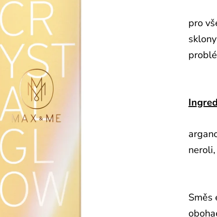
pro vš
sklony
probl
Ingred
argano
neroli
Směs e
obohac