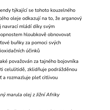
endy týkající se tohoto kouzelného
tého oleje odkazují na to, že arganový
j navrací mládí díky svým
hopnostem hloubkově obnovovat
ťové buňky za pomoci svých
ioxidačních účinků
také považován za tajného bojovníka
ti celulitidě, zklidňuje podrážděnou
ť a rozmazluje pleť citlivou
ný marula olej z Jižní Afriky