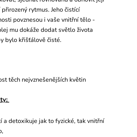
 přirozený rytmus. Jeho čistící
osti povznesou i vaše vnitřní tělo -
olej mu dokáže dodat světlo života
by bylo křišťálově čisté.
ost těch nejvznešenějších květin
ity:
tí a detoxikuje jak to fyzické, tak vnitřní
o,