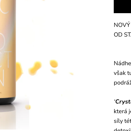
NOVÝ 
OD S
Nádher
však t
podrá
‘
Cryst
která j
síly t
detoxi