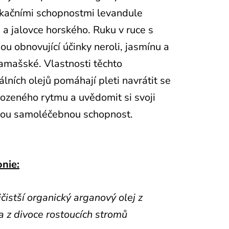
kačními schopnostmi levandule
 a jalovce horského. Ruku v ruce s
dou obnovující účinky neroli, jasmínu a
amašské. Vlastnosti těchto
álních olejů pomáhají pleti navrátit se
rozeného rytmu a uvědomit si svoji
nou samoléčebnou schopnost.
nie:
jčistší organický arganový olej z
 z divoce rostoucích stromů