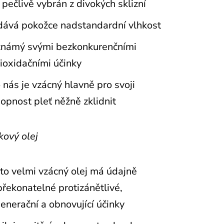
 pečlivě vybrán z divokých sklizní
dává pokožce nadstandardní vlhkost
 známý svými bezkonkurenčními
ioxidačními účinky
 nás je vzácný hlavně pro svoji
opnost pleť něžně zklidnit
kový olej
to velmi vzácný olej má údajně
řekonatelné protizánětlivé,
enerační a obnovující účinky