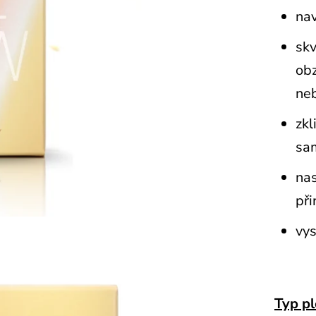
nav
skv
obz
neb
zkl
sa
nas
př
vys
Typ pl