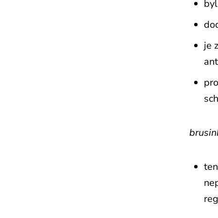
byl
do
je
ant
pro
sch
brusin
ten
nep
reg