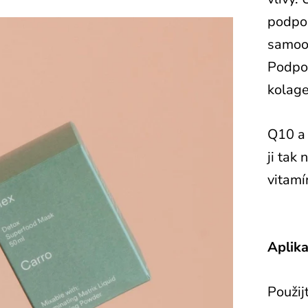
podpor
samoob
Podpor
kolage
Q10 a 
ji tak
vitamí
Aplika
Použij