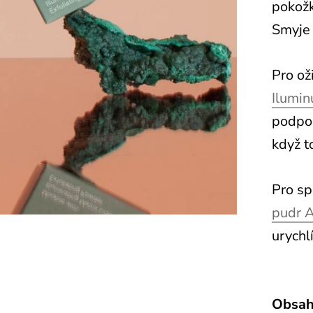
pokožk
Smyje 
Pro ož
Ilumin
podpor
když t
Pro sp
pudr A
urychl
Obsah