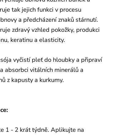
uje tak jejich funkci v procesu
novy a předcházení znaků stárnutí.
uje zdravý vzhled pokožky, produkci
nu, keratinu a elasticity.
sója vyčistí pleť do hloubky a připraví
 na absorbci vitálních minerálů a
nů z kapusty a kurkumy.
ce:
te 1 - 2 krát týdně. Aplikujte na