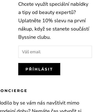
Chcete využít speciální nabídky
a tipy od beauty expertů?
Uplatněte 10% slevu na první
nákup, když se stanete součástí
Byssine clubu.
PŘÍHLÁSIT
CONCIERGE
odilo by se vám nás navštívit mimo
rodejní dobu? Nemáte čas vytvořit si