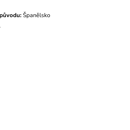
původu:
Španělsko
T