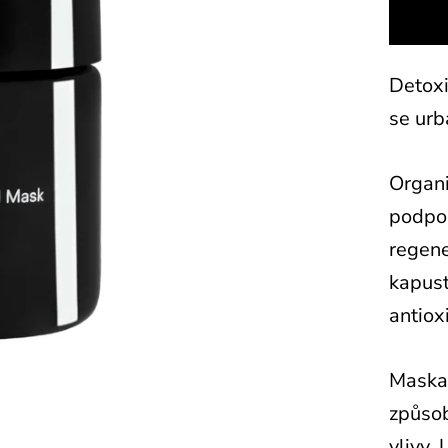
Detoxi
se urb
Organi
podpor
regene
kapust
antiox
Maska 
způsob
vlivy.