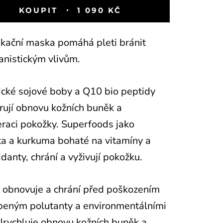
KOUPIT
1 090 KČ
kační maska pomáhá pleti bránit
anistickým vlivům.
cké sojové boby a Q10 bio peptidy
ují obnovu kožních buněk a
raci pokožky. Superfoods jako
a a kurkuma bohaté na vitamíny a
idanty, chrání a vyživují pokožku.
obnovuje a chrání před poškozením
eným polutanty a environmentálními
 Urychluje obnovu kožních buněk a