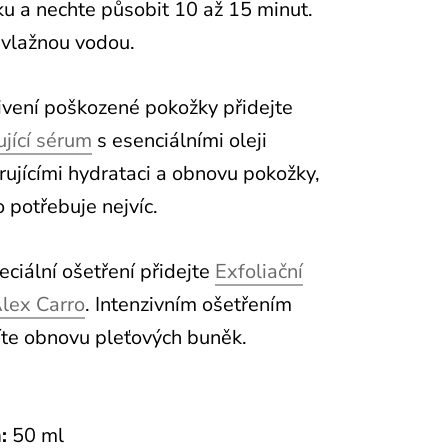
u a nechte působit 10 až 15 minut.
vlažnou vodou.
ivení poškozené pokožky přidejte
ující sérum
s esenciálními oleji
ujícími hydrataci a obnovu pokožky,
o potřebuje nejvíc.
eciální ošetření přidejte
Exfoliační
lex Carro
. Intenzivním ošetřením
íte obnovu pleťových buněk.
:
50 ml