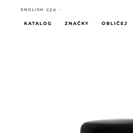
Přeskočit
ENGLISH
KATALOG
ZNAČKY
OBLIČEJ
KATALOG
ZNAČKY
OBLIČEJ