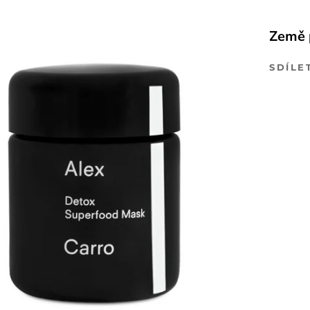
Země 
SDÍLE