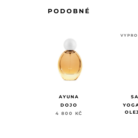
PODOBNÉ
VYPR
AYUNA
S
DOJO
YOG
OLE
4 800 KČ